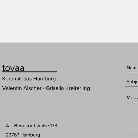
tovaa
Keramik aus Hamburg
Valentin Alscher · Grisella Kreiterling
A: Bernstorffstraße 133
22767 Hamburg