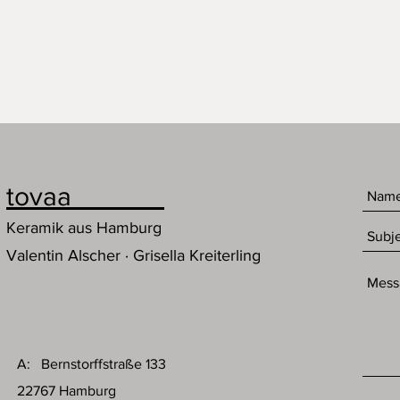
tovaa
Keramik aus Hamburg
Valentin Alscher · Grisella Kreiterling
A: Bernstorffstraße 133
22767 Hamburg