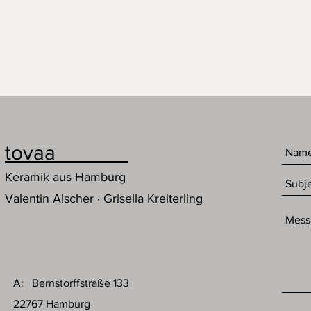
tovaa
Keramik aus Hamburg
Valentin Alscher · Grisella Kreiterling
A: Bernstorffstraße 133
22767 Hamburg