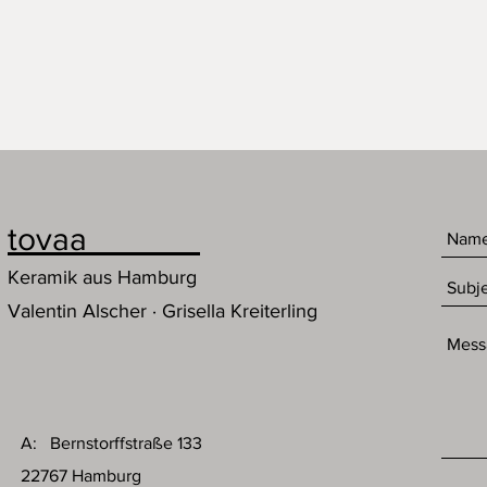
tovaa
Keramik aus Hamburg
Valentin Alscher · Grisella Kreiterling
A: Bernstorffstraße 133
22767 Hamburg