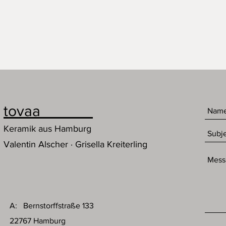
tovaa
Keramik aus Hamburg
Valentin Alscher · Grisella Kreiterling
A: Bernstorffstraße 133
22767 Hamburg