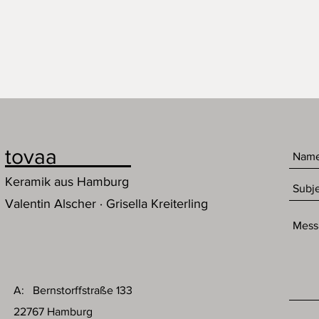
tovaa
Keramik aus Hamburg
Valentin Alscher · Grisella Kreiterling
A: Bernstorffstraße 133
22767 Hamburg