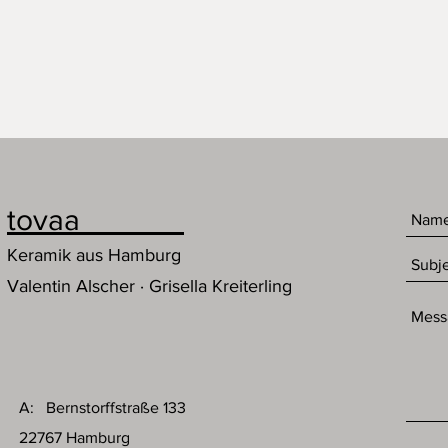
tovaa
Keramik aus Hamburg
Valentin Alscher · Grisella Kreiterling
A: Bernstorffstraße 133
22767 Hamburg