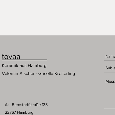
tovaa
Keramik aus Hamburg
Valentin Alscher · Grisella Kreiterling
A: Bernstorffstraße 133
22767 Hamburg