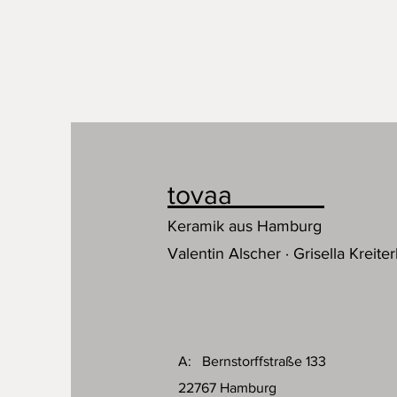
tovaa
Keramik aus Hamburg
Valentin Alscher · Grisella Kreiter
A: Bernstorffstraße 133
22767 Hamburg