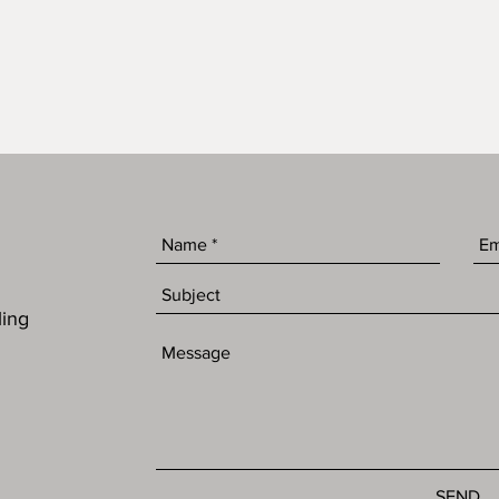
ling
SEND