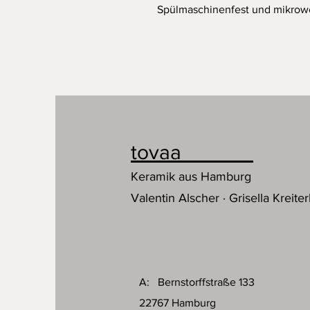
Spülmaschinenfest und mikrow
tovaa
Keramik aus Hamburg
Valentin Alscher · Grisella Kreiter
A: Bernstorffstraße 133
22767 Hamburg