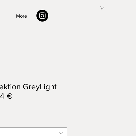
More
lektion GreyLight
34 €