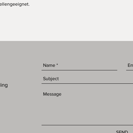
ellengeeignet.
ling
SEND