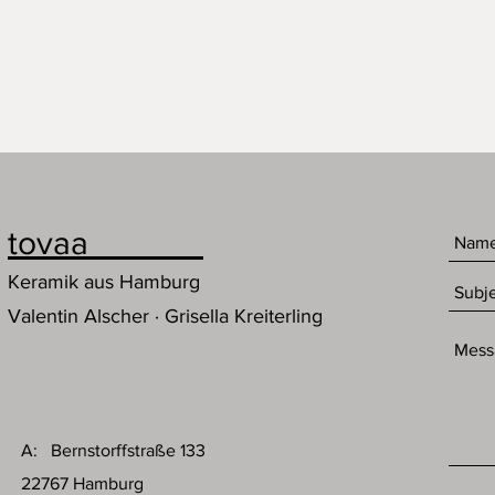
tovaa
Keramik aus Hamburg
Valentin Alscher · Grisella Kreiterling
A: Bernstorffstraße 133
22767 Hamburg